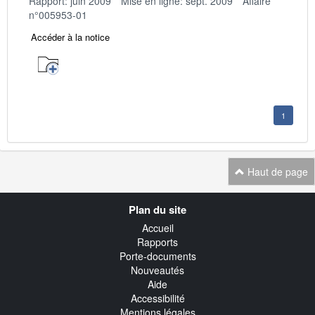
Rapport: juin 2009
Mise en ligne: sept. 2009
Affaire
n°005953-01
Accéder à la notice
1
Haut de page
Navigation
Plan du site
transverse
Accueil
Rapports
Porte-documents
Nouveautés
Aide
Accessibilité
Mentions légales