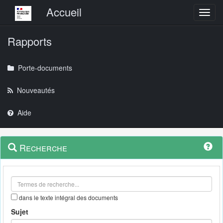
Menu principal
Accueil
Toggl
Rapports
Porte-documents
Nouveautés
Aide
Menu
Navigation
Recherche
contextuel
et
outils
annexes
dans le texte intégral des documents
Sujet