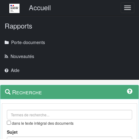
Menu principal
Accueil
Toggl
Rapports
Porte-documents
Nouveautés
Aide
Menu
Navigation
Recherche
contextuel
et
outils
annexes
dans le texte intégral des documents
Sujet