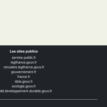
Les sites publics
service-public.fr
legifrance.gouv.fr
circulaire.legifrance.gouv.fr
gouvernement.fr
france.fr
data.gouv.fr
ecologie.gouv.fr
edd.developpement-durable.gouv.fr