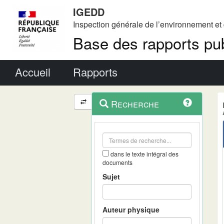
IGEDD
Inspection générale de l’environnement e
Base des rapports pub
Menu principal
Accueil
Rapports
Menu
Navigation
Recherche
contextuel
et
outils
annexes
dans le texte intégral des
documents
Sujet
Auteur physique