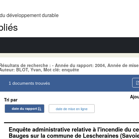
t du développement durable
liés
Résultats de recherche : - Année du rapport: 2004, Année de mise
Auteur: BLOT, Yvan, Mot clé: enquête
1 documents trouvés
Ajou
Tri par
date du rapport
date de mise en ligne
Enquête administrative relative à l'incendie du c
Bauges sur la commune de Lescheraines (Savoie