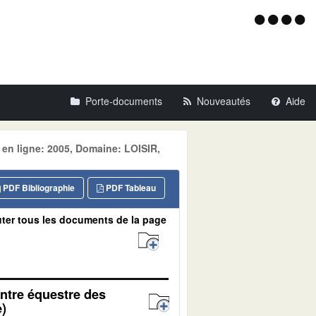
Menu
d'acce
Porte-documents
Nouveautés
Aide
 en ligne: 2005, Domaine: LOISIR,
PDF Bibliographie
PDF Tableau
ter tous les documents de la page
entre équestre des
)