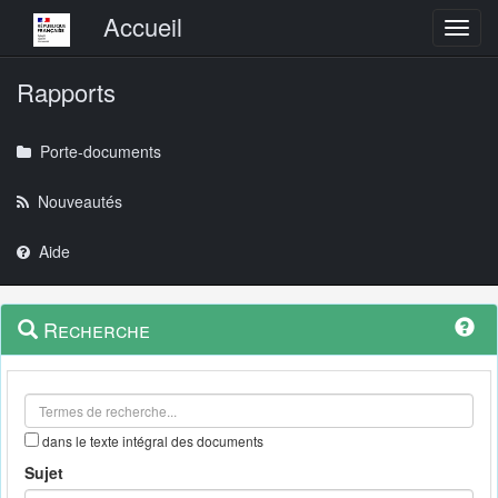
Menu principal
Accueil
Toggl
Rapports
Porte-documents
Nouveautés
Aide
Menu
Navigation
Recherche
contextuel
et
outils
annexes
dans le texte intégral des documents
Sujet