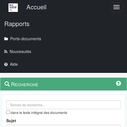
Menu principal
Accueil
Toggl
Rapports
Porte-documents
Nouveautés
Aide
Menu
Navigation
Recherche
contextuel
et
outils
annexes
dans le texte intégral des documents
Sujet