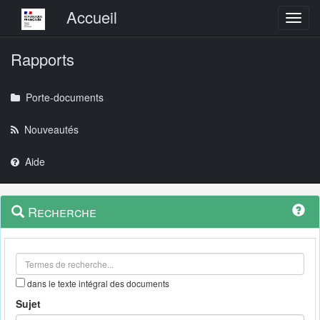
Menu principal
Accueil
Toggl
Rapports
Porte-documents
Nouveautés
Aide
Menu
Navigation
Recherche
contextuel
et
outils
annexes
dans le texte intégral des documents
Sujet