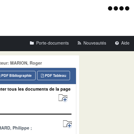
Menu
d'acce
Porte-documents
Nouveautés
Aide
teur: MARION, Roger
PDF Bibliographie
PDF Tableau
ter tous les documents de la page
ARD, Philippe