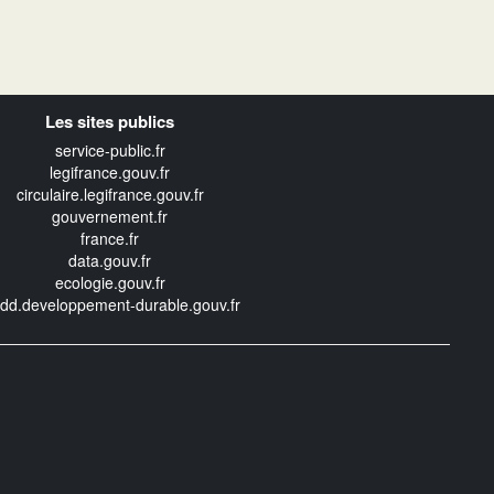
Les sites publics
service-public.fr
legifrance.gouv.fr
circulaire.legifrance.gouv.fr
gouvernement.fr
france.fr
data.gouv.fr
ecologie.gouv.fr
edd.developpement-durable.gouv.fr