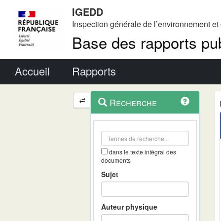
IGEDD
Inspection générale de l’environnement e
Base des rapports pub
Menu principal
Accueil
Rapports
Menu
Navigation
Recherche
contextuel
et
outils
annexes
dans le texte intégral des
documents
Sujet
Auteur physique