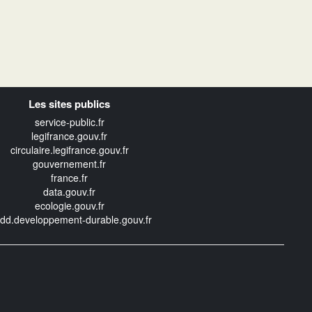
Les sites publics
service-public.fr
legifrance.gouv.fr
circulaire.legifrance.gouv.fr
gouvernement.fr
france.fr
data.gouv.fr
ecologie.gouv.fr
edd.developpement-durable.gouv.fr