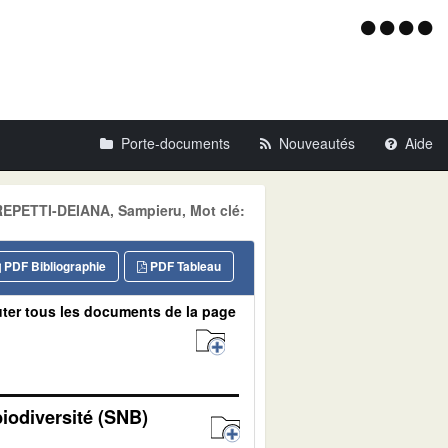
Menu
d'acce
Porte-documents
Nouveautés
Aide
 REPETTI-DEIANA, Sampieru, Mot clé:
PDF Bibliographie
PDF Tableau
ter tous les documents de la page
biodiversité (SNB)