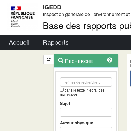
IGEDD
Inspection générale de l’environnement e
Base des rapports pub
Menu principal
Accueil
Rapports
Menu
Navigation
Recherche
contextuel
et
outils
annexes
dans le texte intégral des
documents
Sujet
Auteur physique