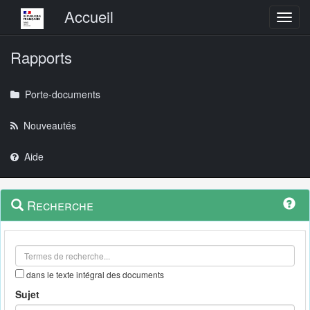
Menu principal
Accueil
Toggl
Rapports
Porte-documents
Nouveautés
Aide
Menu
Navigation
Recherche
contextuel
et
outils
annexes
dans le texte intégral des documents
Sujet