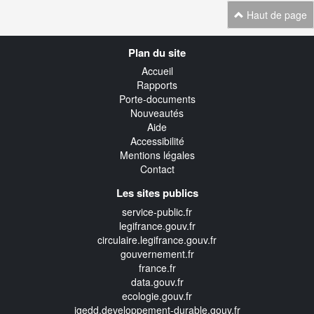
Haut de page
Navigation
Plan du site
transverse
Accueil
Rapports
Porte-documents
Nouveautés
Aide
Accessibilité
Mentions légales
Contact
Les sites publics
service-public.fr
legifrance.gouv.fr
circulaire.legifrance.gouv.fr
gouvernement.fr
france.fr
data.gouv.fr
ecologie.gouv.fr
igedd.developpement-durable.gouv.fr