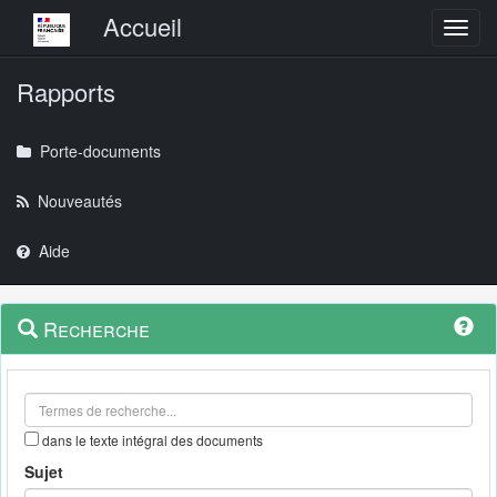
Menu principal
Accueil
Toggl
Rapports
Porte-documents
Nouveautés
Aide
Menu
Navigation
Recherche
contextuel
et
outils
annexes
dans le texte intégral des documents
Sujet