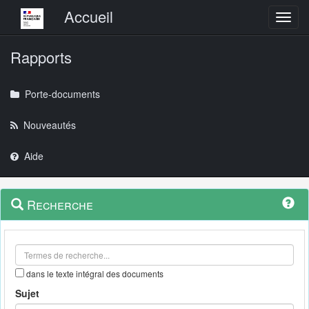
Menu principal
Accueil
Toggl
Rapports
Porte-documents
Nouveautés
Aide
Menu
Navigation
Recherche
contextuel
et
outils
annexes
dans le texte intégral des documents
Sujet