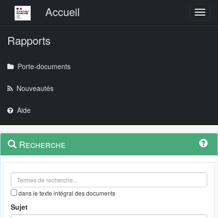
Menu principal
Accueil
Toggl
Rapports
Porte-documents
Nouveautés
Aide
Menu
Navigation
Recherche
contextuel
et
outils
annexes
dans le texte intégral des documents
Sujet