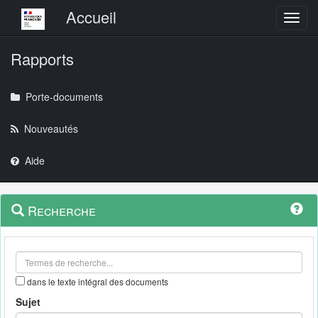
Menu principal
Accueil
Toggl
Rapports
Porte-documents
Nouveautés
Aide
Menu
Navigation
Recherche
contextuel
et
outils
annexes
dans le texte intégral des documents
Sujet