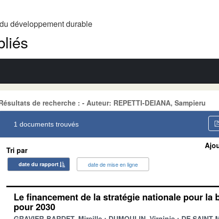
t du développement durable
liés
Résultats de recherche : - Auteur: REPETTI-DEIANA, Sampieru
1 documents trouvés
Ajou
Tri par
date du rapport
date de mise en ligne
Le financement de la stratégie nationale pour la 
pour 2030
GRAVIER-BARDET, Mireille
DUMOULIN, Virginie
DE SAINT-M