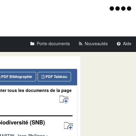
Menu
d'acce
Porte-documents
Nouveautés
Aide
PDF Bibliographie
PDF Tableau
ter tous les documents de la page
biodiversité (SNB)
ARTIN, Jean-Philippe