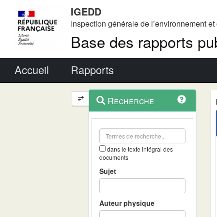
IGEDD
Inspection générale de l’environnement e
Base des rapports pub
Menu principal
Accueil
Rapports
Menu
Navigation
Recherche
contextuel
et
outils
annexes
dans le texte intégral des
documents
Sujet
Auteur physique