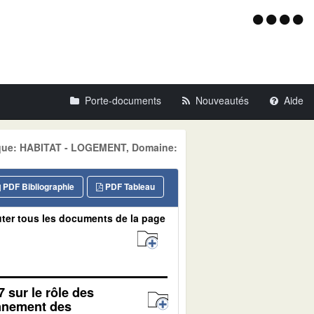
Menu
d'acce
Porte-documents
Nouveautés
Aide
tique: HABITAT - LOGEMENT, Domaine:
PDF Bibliographie
PDF Tableau
ter tous les documents de la page
7 sur le rôle des
onnement des