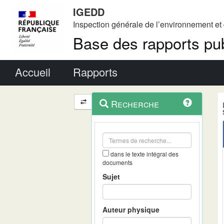
IGEDD
Inspection générale de l’environnement e
Base des rapports pub
Menu principal
Accueil
Rapports
Menu
Navigation
Recherche
contextuel
et
outils
annexes
dans le texte intégral des
documents
Sujet
Auteur physique