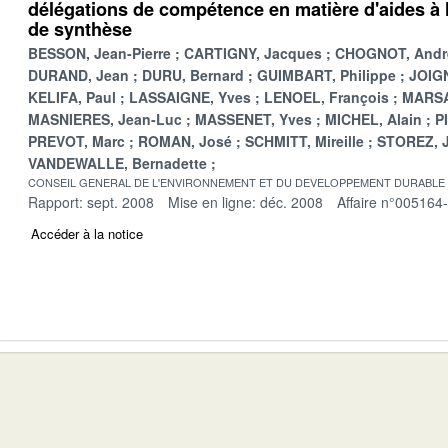
délégations de compétence en matière d'aides à l
de synthèse
BESSON, Jean-Pierre
CARTIGNY, Jacques
CHOGNOT, Andr
DURAND, Jean
DURU, Bernard
GUIMBART, Philippe
JOIGN
KELIFA, Paul
LASSAIGNE, Yves
LENOEL, François
MARSA
MASNIERES, Jean-Luc
MASSENET, Yves
MICHEL, Alain
P
PREVOT, Marc
ROMAN, José
SCHMITT, Mireille
STOREZ, 
VANDEWALLE, Bernadette
CONSEIL GENERAL DE L'ENVIRONNEMENT ET DU DEVELOPPEMENT DURABLE
Rapport: sept. 2008
Mise en ligne: déc. 2008
Affaire n°005164
Accéder à la notice