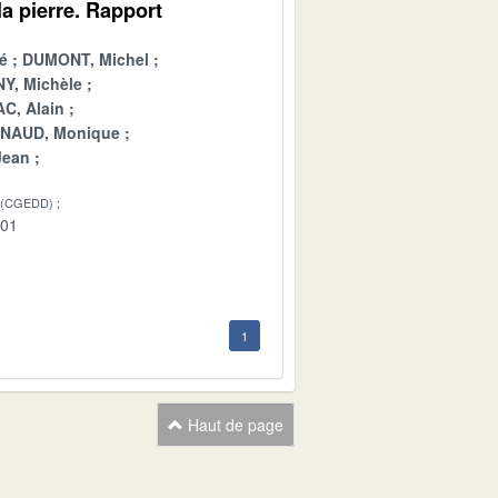
a pierre. Rapport
é
DUMONT, Michel
Y, Michèle
C, Alain
INAUD, Monique
Jean
 (CGEDD)
-01
1
Haut de page