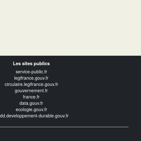
Les sites publics
service-public.fr
legifrance.gouv.fr
circulaire.legifrance.gouv.fr
gouvernement.fr
france.fr
data.gouv.fr
ecologie.gouv.fr
edd.developpement-durable.gouv.fr