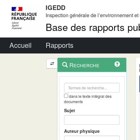
IGEDD
Inspection générale de l’environnement e
Base des rapports pub
Menu principal
Accueil
Rapports
Menu
Navigation
Recherche
contextuel
et
outils
annexes
dans le texte intégral des
documents
Sujet
Auteur physique