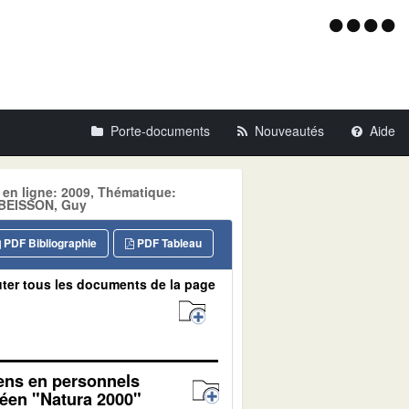
Menu
d'acce
Porte-documents
Nouveautés
Aide
 en ligne: 2009, Thématique:
BEISSON, Guy
PDF Bibliographie
PDF Tableau
ter tous les documents de la page
yens en personnels
péen "Natura 2000"