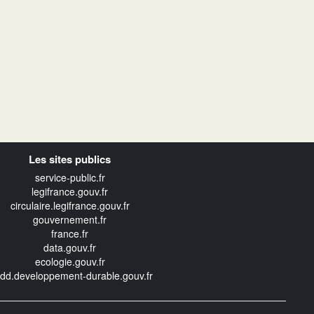
Les sites publics
service-public.fr
legifrance.gouv.fr
circulaire.legifrance.gouv.fr
gouvernement.fr
france.fr
data.gouv.fr
ecologie.gouv.fr
edd.developpement-durable.gouv.fr