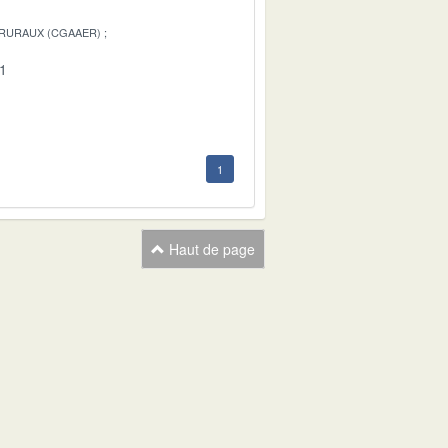
 RURAUX (CGAAER)
01
1
Haut de page