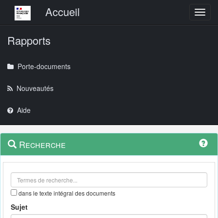
Menu principal
Accueil
Toggl
Rapports
Porte-documents
Nouveautés
Aide
Menu
Navigation
Recherche
contextuel
et
outils
annexes
dans le texte intégral des documents
Sujet