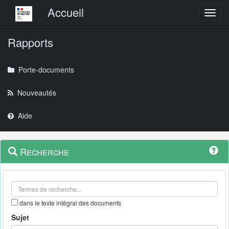
Menu principal
Accueil
Toggl
Rapports
Porte-documents
Nouveautés
Aide
Menu
Navigation
Recherche
contextuel
et
outils
annexes
dans le texte intégral des documents
Sujet