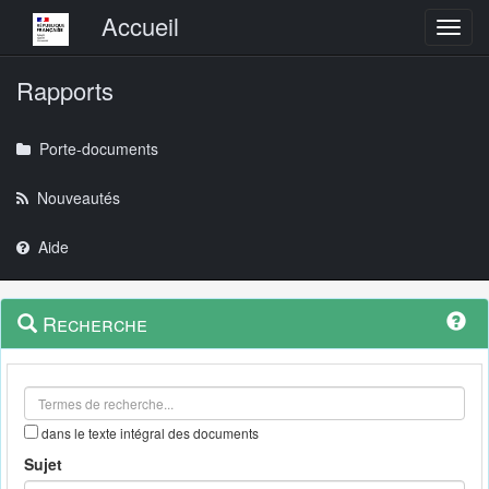
Menu principal
Accueil
Toggl
Rapports
Porte-documents
Nouveautés
Aide
Menu
Navigation
Recherche
contextuel
et
outils
annexes
dans le texte intégral des documents
Sujet