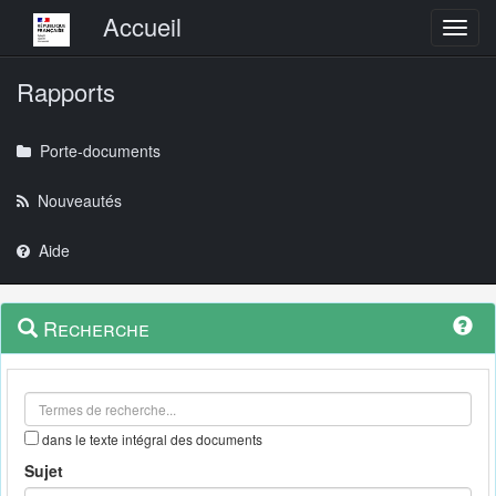
Menu principal
Accueil
Toggl
Rapports
Porte-documents
Nouveautés
Aide
Menu
Navigation
Recherche
contextuel
et
outils
annexes
dans le texte intégral des documents
Sujet