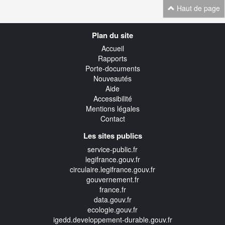
Haut de page
Navigation
Plan du site
transverse
Accueil
Rapports
Porte-documents
Nouveautés
Aide
Accessibilité
Mentions légales
Contact
Les sites publics
service-public.fr
legifrance.gouv.fr
circulaire.legifrance.gouv.fr
gouvernement.fr
france.fr
data.gouv.fr
ecologie.gouv.fr
igedd.developpement-durable.gouv.fr