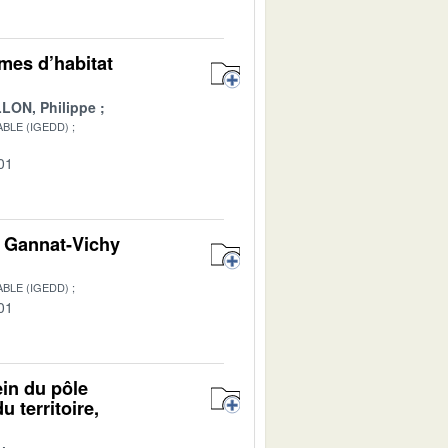
rmes d’habitat
LON, Philippe
BLE (IGEDD)
01
on Gannat-Vichy
BLE (IGEDD)
01
ein du pôle
 territoire,