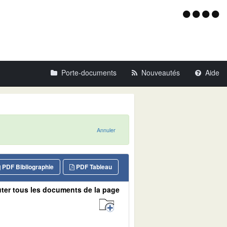
Menu
d'acce
Porte-documents
Nouveautés
Aide
Annuler
PDF Bibliographie
PDF Tableau
ter tous les documents de la page