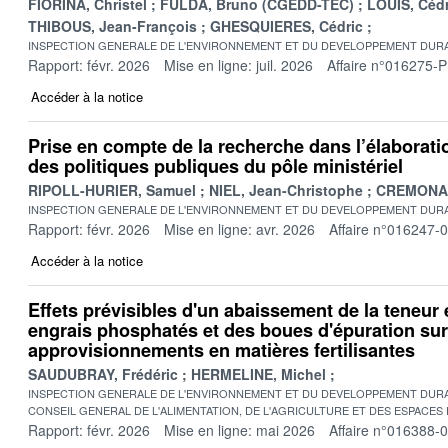
FIORINA, Christel
FULDA, Bruno (CGEDD-TEC)
LOUIS, Cédr
THIBOUS, Jean-François
GHESQUIERES, Cédric
INSPECTION GENERALE DE L'ENVIRONNEMENT ET DU DEVELOPPEMENT DURA
Rapport: févr. 2026
Mise en ligne: juil. 2026
Affaire n°016275-P
Accéder à la notice
Prise en compte de la recherche dans l’élaboratio
des politiques publiques du pôle ministériel
RIPOLL-HURIER, Samuel
NIEL, Jean-Christophe
CREMONA, 
INSPECTION GENERALE DE L'ENVIRONNEMENT ET DU DEVELOPPEMENT DURA
Rapport: févr. 2026
Mise en ligne: avr. 2026
Affaire n°016247-
Accéder à la notice
Effets prévisibles d'un abaissement de la teneu
engrais phosphatés et des boues d'épuration sur
approvisionnements en matières fertilisantes
SAUDUBRAY, Frédéric
HERMELINE, Michel
INSPECTION GENERALE DE L'ENVIRONNEMENT ET DU DEVELOPPEMENT DURA
CONSEIL GENERAL DE L'ALIMENTATION, DE L'AGRICULTURE ET DES ESPACES
Rapport: févr. 2026
Mise en ligne: mai 2026
Affaire n°016388-