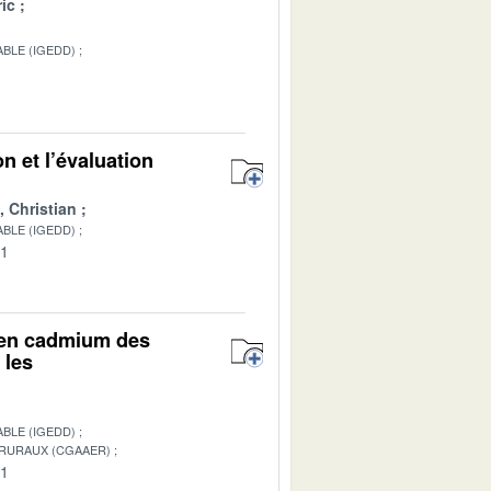
ic
BLE (IGEDD)
n et l’évaluation
Christian
BLE (IGEDD)
01
r en cadmium des
 les
BLE (IGEDD)
 RURAUX (CGAAER)
01