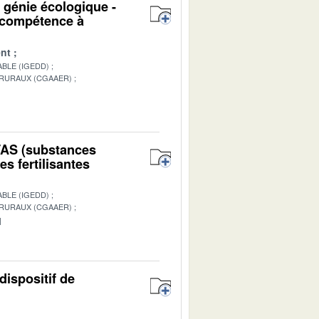
u génie écologique -
n compétence à
nt
BLE (IGEDD)
 RURAUX (CGAAER)
1
PFAS (substances
s fertilisantes
BLE (IGEDD)
 RURAUX (CGAAER)
1
dispositif de