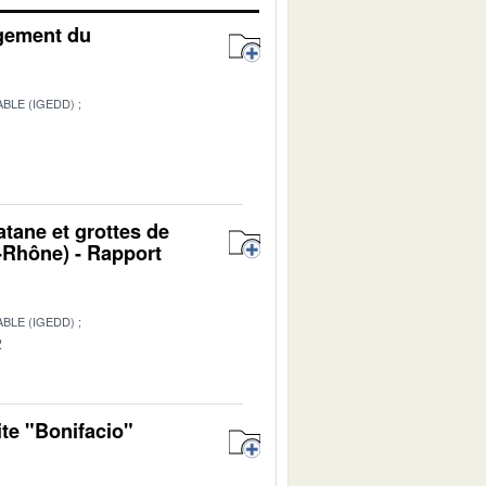
agement du
BLE (IGEDD)
atane et grottes de
Rhône) - Rapport
BLE (IGEDD)
2
ite "Bonifacio"