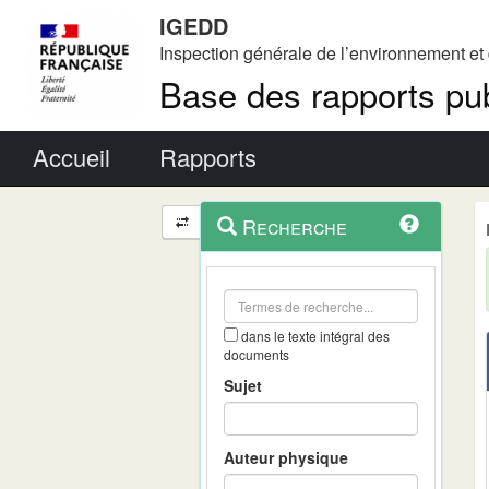
IGEDD
Inspection générale de l’environnement e
Base des rapports pub
Menu principal
Accueil
Rapports
Menu
Navigation
Recherche
contextuel
et
outils
annexes
dans le texte intégral des
documents
Sujet
Auteur physique