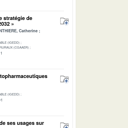
e stratégie de
 2032 »
THIERE, Catherine
BLE (IGEDD)
 RURAUX (CGAAER)
01
hytopharmaceutiques
BLE (IGEDD)
01
de ses usages sur