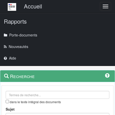
Menu principal
Accueil
Toggl
Rapports
Porte-documents
Nouveautés
Aide
Menu
Navigation
Recherche
contextuel
et
outils
annexes
dans le texte intégral des documents
Sujet