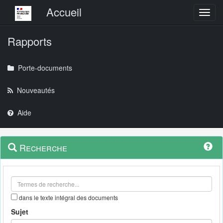
Menu principal
Accueil
Toggl
Rapports
Porte-documents
Nouveautés
Aide
Menu
Navigation
Recherche
contextuel
et
outils
annexes
dans le texte intégral des documents
Sujet