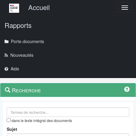
Menu principal
Accueil
Toggl
Rapports
Porte-documents
Nouveautés
Aide
Menu
Navigation
Recherche
contextuel
et
outils
annexes
dans le texte intégral des documents
Sujet