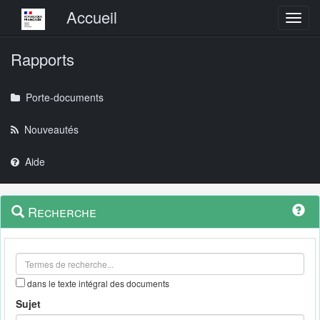
Menu principal
Accueil
Toggl
Rapports
Porte-documents
Nouveautés
Aide
Menu
Navigation
Recherche
contextuel
et
outils
annexes
dans le texte intégral des documents
Sujet