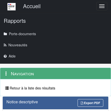
Menu principal
Accueil
Toggl
Rapports
Porte-documents
Nouveautés
Aide
Menu
Navigation
Navigation
contextuel
et
outils
annexes
Retour à la liste des résultats
Notice descriptive
Export PDF