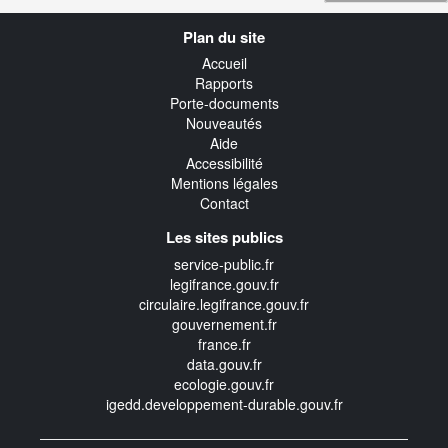
Navigation
Plan du site
transverse
Accueil
Rapports
Porte-documents
Nouveautés
Aide
Accessibilité
Mentions légales
Contact
Les sites publics
service-public.fr
legifrance.gouv.fr
circulaire.legifrance.gouv.fr
gouvernement.fr
france.fr
data.gouv.fr
ecologie.gouv.fr
igedd.developpement-durable.gouv.fr