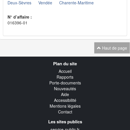
Deux-Sèvres
Vendée
Charente-Maritime
N° d’affaire :
016396-01
Haut de page
Navigation
Plan du site
transverse
Accueil
Rapports
Porte-documents
Nouveautés
Aide
Accessibilité
Mentions légales
Contact
Les sites publics
service-public.fr