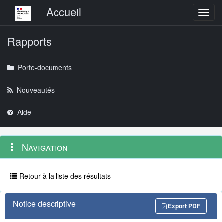
Menu principal
Accueil
Toggl
Rapports
Porte-documents
Nouveautés
Aide
Menu
Navigation
Navigation
contextuel
et
outils
annexes
Retour à la liste des résultats
Notice descriptive
Export PDF