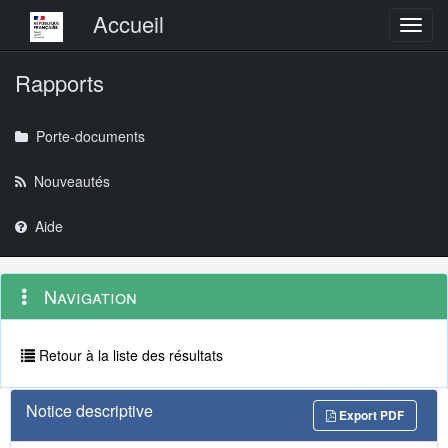
Menu principal
Accueil
Toggl
Rapports
Porte-documents
Nouveautés
Aide
Menu
Navigation
Navigation
contextuel
et
outils
annexes
Retour à la liste des résultats
Notice descriptive
Export PDF