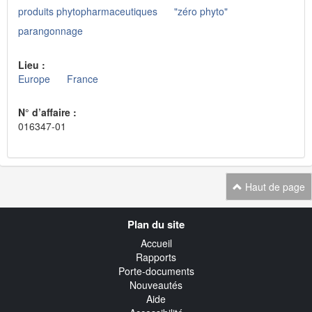
produits phytopharmaceutiques
"zéro phyto"
parangonnage
Lieu :
Europe
France
N° d’affaire :
016347-01
Haut de page
Navigation
Plan du site
transverse
Accueil
Rapports
Porte-documents
Nouveautés
Aide