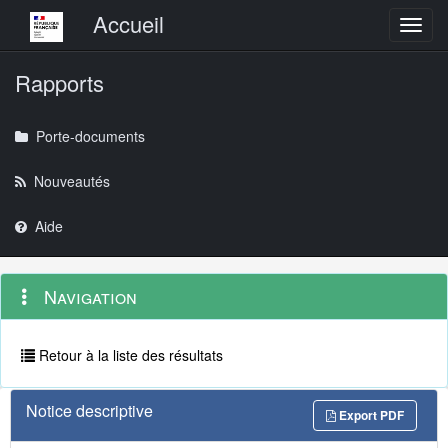
Menu principal
Accueil
Toggl
Rapports
Porte-documents
Nouveautés
Aide
Menu
Navigation
Navigation
contextuel
et
outils
annexes
Retour à la liste des résultats
Notice descriptive
Export PDF