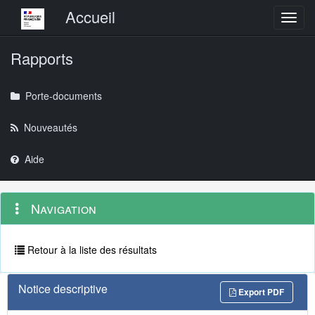
Menu principal
Accueil
Toggl
Rapports
Porte-documents
Nouveautés
Aide
Menu
Navigation
Navigation
contextuel
et
outils
annexes
Retour à la liste des résultats
Notice descriptive
Export PDF