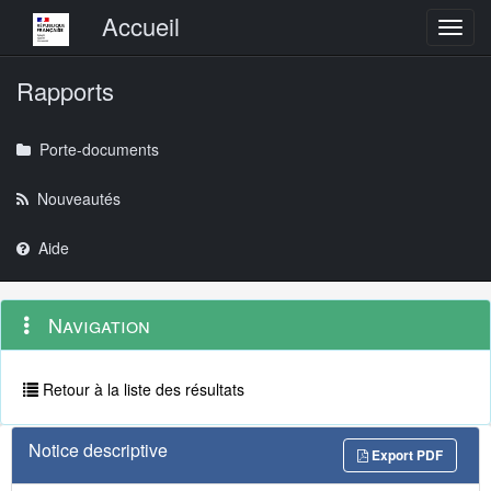
Menu principal
Accueil
Toggl
Rapports
Porte-documents
Nouveautés
Aide
Menu
Navigation
Navigation
contextuel
et
outils
annexes
Retour à la liste des résultats
Notice descriptive
Export PDF