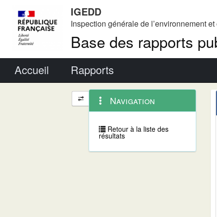
IGEDD
Inspection générale de l’environnement e
Base des rapports pub
Menu principal
Accueil
Rapports
Menu
Navigation
Navigation
contextuel
et
outils
annexes
Retour à la liste des
résultats