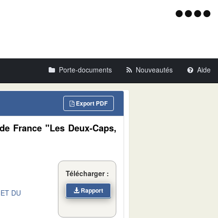
Menu
d'acce
Porte-documents
Nouveautés
Aide
Export PDF
 de France "Les Deux-Caps,
Télécharger :
Rapport
 ET DU