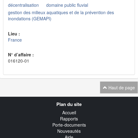
décentralisation
domaine public fluvial
gestion des milieux aquatiques et de la prévention des
inondations (GEMAPI)
Lieu :
France
N° d’affaire :
016120-01
Haut de page
Navigation
Plan du site
transverse
Accueil
Rapports
Porte-documents
Nouveautés
Aide