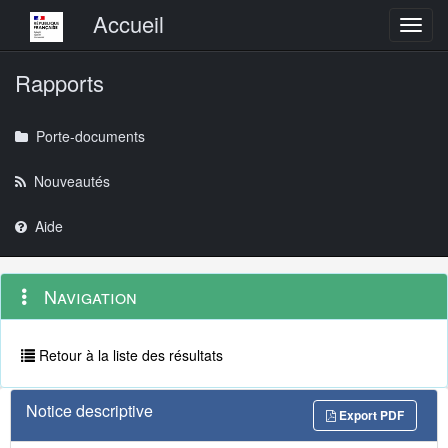
Menu principal
Accueil
Toggl
Rapports
Porte-documents
Nouveautés
Aide
Menu
Navigation
Navigation
contextuel
et
outils
annexes
Retour à la liste des résultats
Notice descriptive
Export PDF