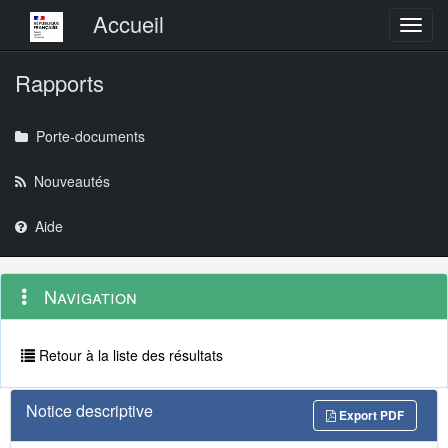
Menu principal
Accueil
Toggl
Rapports
Porte-documents
Nouveautés
Aide
Menu
Navigation
Navigation
contextuel
et
outils
annexes
Retour à la liste des résultats
Notice descriptive
Export PDF