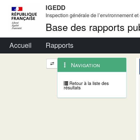
IGEDD
Inspection générale de l’environnement e
Base des rapports pub
Menu principal
Accueil
Rapports
Menu
Navigation
Navigation
contextuel
et
outils
annexes
Retour à la liste des
résultats