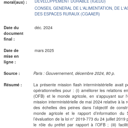
DEVELOPPEMENT DURABLE (IGEDD)
moral(aux) :
CONSEIL GENERAL DE L'ALIMENTATION, DE L'
DES ESPACES RURAUX (CGAAER)
Date du
déc. 2024
document
final :
Date de
mars 2025
mise en
ligne :
Source :
Paris : Gouvernement, décembre 2024, 80 p.
Résumé :
La présente mission flash interministérielle avait p
opérationnelles pour : (i) améliorer les relations en
(OFB) et le monde agricole, en s'appuyant sur l'
mission interministérielle de mai 2024 relative à la
des échelles des peines dans l’objectif de const
monde agricole et le rapport d’information du
l’évaluation de la loi n° 2019-773 du 24 juillet 2019 po
le rôle du préfet par rapport à l’OFB ; (iii) fac