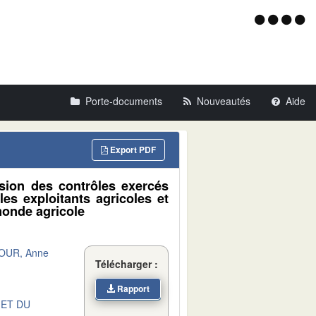
Menu
d'acce
Porte-documents
Nouveautés
Aide
Export PDF
sion des contrôles exercés
 les exploitants agricoles et
 monde agricole
OUR, Anne
Télécharger :
Rapport
 ET DU