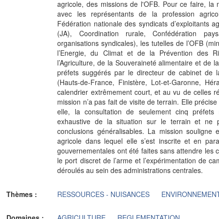
agricole, des missions de l'OFB. Pour ce faire, la 
avec les représentants de la profession agrico
Fédération nationale des syndicats d’exploitants a
(JA), Coordination rurale, Confédération pays
organisations syndicales), les tutelles de l’OFB (mi
l’Energie, du Climat et de la Prévention des 
l’Agriculture, de la Souveraineté alimentaire et de 
préfets suggérés par le directeur de cabinet de l
(Hauts-de-France, Finistère, Lot-et-Garonne, Hé
calendrier extrêmement court, et au vu de celles ré
mission n’a pas fait de visite de terrain. Elle précise
elle, la consultation de seulement cinq préfet
exhaustive de la situation sur le terrain et ne 
conclusions généralisables. La mission souligne 
agricole dans lequel elle s’est inscrite et en pa
gouvernementales ont été faites sans attendre les c
le port discret de l’arme et l’expérimentation de c
déroulés au sein des administrations centrales.
Thèmes :
RESSOURCES - NUISANCES
ENVIRONNEMEN
Domaines :
AGRICULTURE
REGLEMENTATION