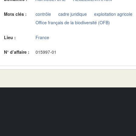
Mots clés :
contrôle
cadre juridique
exploitation agricole
Office français de la biodiversité (OFB)
Lieu :
France
N° d’affaire :
015997-01