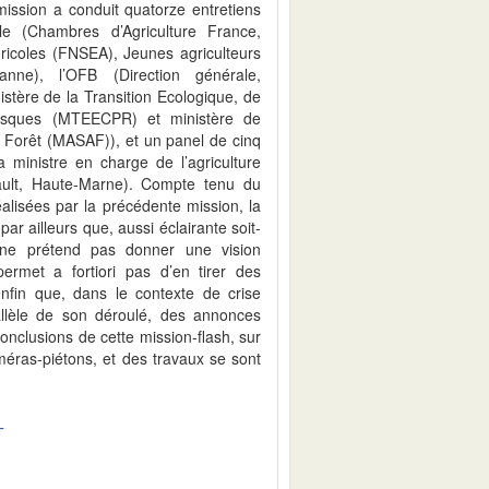
mission a conduit quatorze entretiens
le (Chambres d’Agriculture France,
gricoles (FNSEA), Jeunes agriculteurs
anne), l’OFB (Direction générale,
nistère de la Transition Ecologique, de
Risques (MTEECPR) et ministère de
la Forêt (MASAF)), et un panel de cinq
a ministre en charge de l’agriculture
rault, Haute-Marne). Compte tenu du
alisées par la précédente mission, la
 par ailleurs que, aussi éclairante soit-
s ne prétend pas donner une vision
permet a fortiori pas d’en tirer des
enfin que, dans le contexte de crise
rallèle de son déroulé, des annonces
onclusions de cette mission-flash, sur
améras-piétons, et des travaux se sont
T