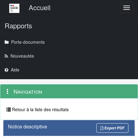
Menu principal
Accueil
Toggl
Rapports
Porte-documents
Nouveautés
Aide
Menu
Navigation
Navigation
contextuel
et
outils
annexes
Retour à la liste des résultats
Notice descriptive
Export PDF