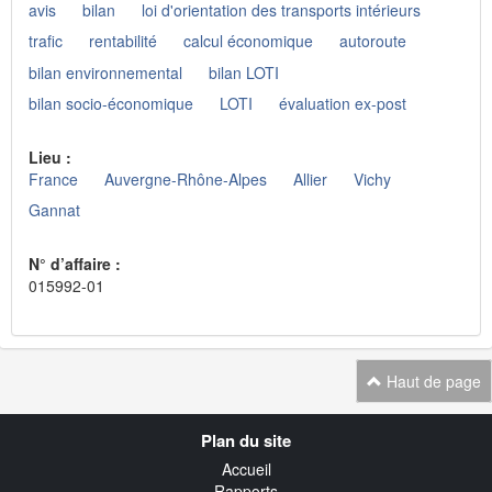
avis
bilan
loi d'orientation des transports intérieurs
trafic
rentabilité
calcul économique
autoroute
bilan environnemental
bilan LOTI
bilan socio-économique
LOTI
évaluation ex-post
Lieu :
France
Auvergne-Rhône-Alpes
Allier
Vichy
Gannat
N° d’affaire :
015992-01
Haut de page
Navigation
Plan du site
transverse
Accueil
Rapports