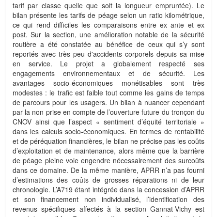
tarif par classe quelle que soit la longueur empruntée). Le
bilan présente les tarifs de péage selon un ratio kilométrique,
ce qui rend difficiles les comparaisons entre ex ante et ex
post. Sur la section, une amélioration notable de la sécurité
routière a été constatée au bénéfice de ceux qui s’y sont
reportés avec très peu d'accidents corporels depuis sa mise
en service. Le projet a globalement respecté ses
engagements environnementaux et de sécurité. Les
avantages socio-économiques monétisables sont très
modestes : le trafic est faible tout comme les gains de temps
de parcours pour les usagers. Un bilan à nuancer cependant
par la non prise en compte de l’ouverture future du tronçon du
CNOV ainsi que l’aspect « sentiment d’équité territoriale »
dans les calculs socio-économiques. En termes de rentabilité
et de péréquation financières, le bilan ne précise pas les coûts
d’exploitation et de maintenance, alors même que la barrière
de péage pleine voie engendre nécessairement des surcoûts
dans ce domaine. De la même manière, APRR n’a pas fourni
d’estimations des coûts de grosses réparations ni de leur
chronologie. L’A719 étant intégrée dans la concession d’APRR
et son financement non individualisé, l’identification des
revenus spécifiques affectés à la section Gannat-Vichy est