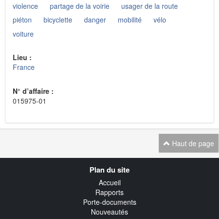
violence
partage de la voirie
usager de la route
piéton
bicyclette
danger
mobilité
vélo
voiture
Lieu :
France
N° d’affaire :
015975-01
Haut de page
Navigation
Plan du site
transverse
Accueil
Rapports
Porte-documents
Nouveautés