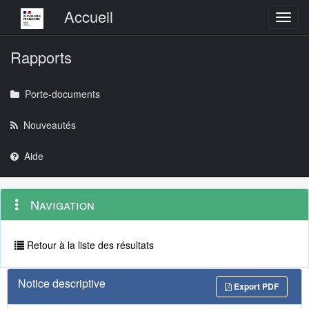
Menu principal
Accueil
Toggl
Rapports
Porte-documents
Nouveautés
Aide
Menu
Navigation
Navigation
contextuel
et
outils
annexes
Retour à la liste des résultats
Notice descriptive
Export PDF