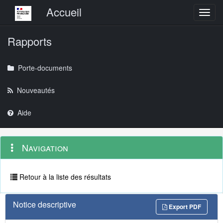
Menu principal
Accueil
Toggl
Rapports
Porte-documents
Nouveautés
Aide
Menu
Navigation
Navigation
contextuel
et
outils
annexes
Retour à la liste des résultats
Notice descriptive
Export PDF