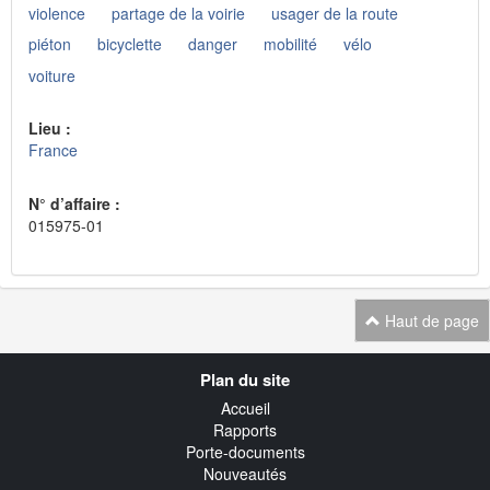
violence
partage de la voirie
usager de la route
piéton
bicyclette
danger
mobilité
vélo
voiture
Lieu :
France
N° d’affaire :
015975-01
Haut de page
Navigation
Plan du site
transverse
Accueil
Rapports
Porte-documents
Nouveautés