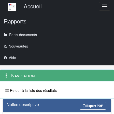
Menu principal
Accueil
Toggl
Rapports
Porte-documents
Nouveautés
Aide
Menu
Navigation
Navigation
contextuel
et
outils
annexes
Retour à la liste des résultats
Notice descriptive
Export PDF