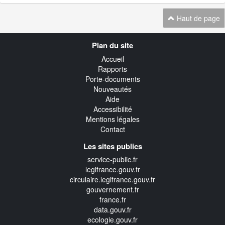
Haut de page
Navigation
Plan du site
transverse
Accueil
Rapports
Porte-documents
Nouveautés
Aide
Accessibilité
Mentions légales
Contact
Les sites publics
service-public.fr
legifrance.gouv.fr
circulaire.legifrance.gouv.fr
gouvernement.fr
france.fr
data.gouv.fr
ecologie.gouv.fr