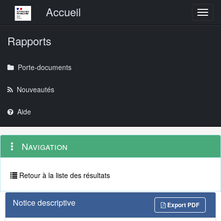
Menu principal
Accueil
Toggl
Rapports
Porte-documents
Nouveautés
Aide
Menu
Navigation
Navigation
contextuel
et
outils
annexes
Retour à la liste des résultats
Notice descriptive
Export PDF