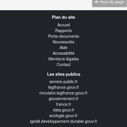
Haut de page
Navigation
Plan du site
transverse
Accueil
Rapports
Porte-documents
Nouveautés
Aide
Accessibilité
Mentions légales
Contact
Les sites publics
service-public.fr
legifrance.gouv.fr
circulaire.legifrance.gouv.fr
gouvernement.fr
france.fr
data.gouv.fr
ecologie.gouv.fr
igedd.developpement-durable.gouv.fr