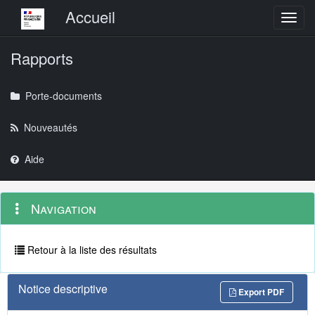
Menu principal
Accueil
Toggl
Rapports
Porte-documents
Nouveautés
Aide
Menu
Navigation
Navigation
contextuel
et
outils
annexes
Retour à la liste des résultats
Notice descriptive
Export PDF