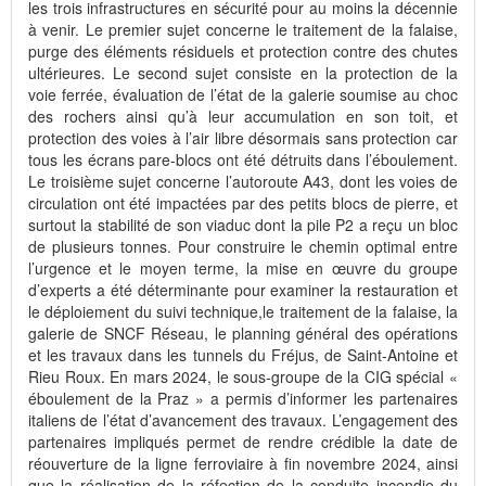
les trois infrastructures en sécurité pour au moins la décennie
à venir. Le premier sujet concerne le traitement de la falaise,
purge des éléments résiduels et protection contre des chutes
ultérieures. Le second sujet consiste en la protection de la
voie ferrée, évaluation de l’état de la galerie soumise au choc
des rochers ainsi qu’à leur accumulation en son toit, et
protection des voies à l’air libre désormais sans protection car
tous les écrans pare-blocs ont été détruits dans l’éboulement.
Le troisième sujet concerne l’autoroute A43, dont les voies de
circulation ont été impactées par des petits blocs de pierre, et
surtout la stabilité de son viaduc dont la pile P2 a reçu un bloc
de plusieurs tonnes. Pour construire le chemin optimal entre
l’urgence et le moyen terme, la mise en œuvre du groupe
d’experts a été déterminante pour examiner la restauration et
le déploiement du suivi technique,le traitement de la falaise, la
galerie de SNCF Réseau, le planning général des opérations
et les travaux dans les tunnels du Fréjus, de Saint-Antoine et
Rieu Roux. En mars 2024, le sous-groupe de la CIG spécial «
éboulement de la Praz » a permis d’informer les partenaires
italiens de l’état d’avancement des travaux. L’engagement des
partenaires impliqués permet de rendre crédible la date de
réouverture de la ligne ferroviaire à fin novembre 2024, ainsi
que la réalisation de la réfection de la conduite incendie du