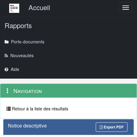
Menu principal
Accueil
Toggl
Rapports
Porte-documents
Nouveautés
Aide
Menu
Navigation
Navigation
contextuel
et
outils
annexes
Retour à la liste des résultats
Notice descriptive
Export PDF