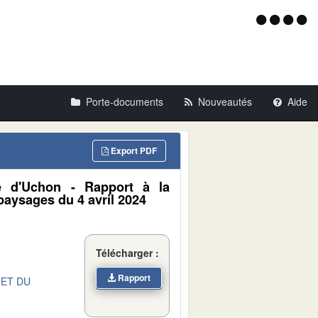
Menu
d'acce
Porte-documents
Nouveautés
Aide
Export PDF
e d'Uchon - Rapport à la
paysages du 4 avril 2024
Télécharger :
Rapport
 ET DU