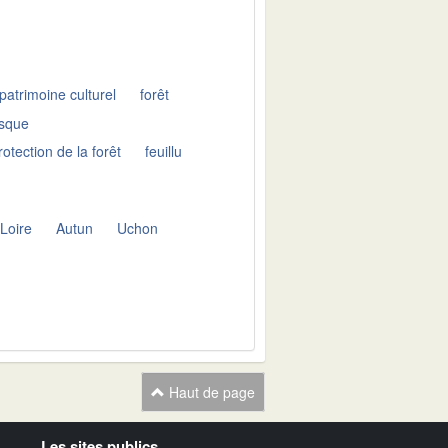
patrimoine culturel
forêt
esque
rotection de la forêt
feuillu
Loire
Autun
Uchon
Haut de page
Les sites publics