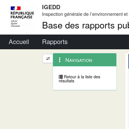
IGEDD
Inspection générale de l’environnement e
Base des rapports pub
Menu principal
Accueil
Rapports
Menu
Navigation
Navigation
contextuel
et
outils
annexes
Retour à la liste des
résultats