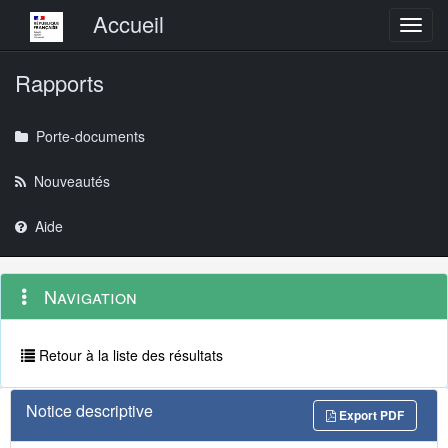
Menu principal
Accueil
Toggl
Rapports
Porte-documents
Nouveautés
Aide
Menu
Navigation
Navigation
contextuel
et
outils
annexes
Retour à la liste des résultats
Notice descriptive
Export PDF