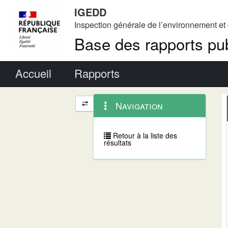
IGEDD
Inspection générale de l’environnement e
Base des rapports pub
Menu principal
Accueil
Rapports
Menu
Navigation
Navigation
contextuel
et
outils
annexes
Retour à la liste des
résultats