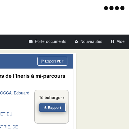
Menu
d'acce
Porte-documents
Nouveautés
Aide
Export PDF
s de l’Ineris à mi-parcours
OCCA, Edouard
Télécharger :
Rapport
 ET DU
TRIE, DE