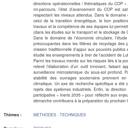
directions opérationnelles / thématiques du COP » et
mi-parcours, l’état d’avancement du COP est sati
respectant les niveaux attendus. Dans le domaine
celui de la transition énergétique, le bon position
travaux et la compétence de ses équipes lui permette
(dans les études sur le transport et le stockage de
Dans le domaine de l’économie circulaire, l’étude
préoccupantes dans les filières de recyclage des 
mission traditionnelle d’appui aux pouvoirs publics en
étudié les enseignements à tirer de l’accident de L
Parmi les travaux menés sur les risques liés à la po
relevé l’élaboration d’un outil innovant, faisant appe
surveillance microsismique du sous-sol profond. P
stabilité des ouvrages souterrains prennent e
climatique. Un axe de recherche spécifique a été 
rejets des systèmes industriels. Enfin, la directio
participative « Ineris 2035 » pour réfléchir aux enje
démarche contribuera à la préparation du prochain
Thèmes :
METHODES - TECHNIQUES