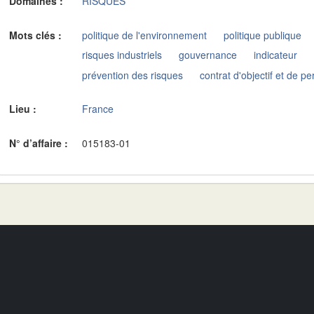
Domaines :
RISQUES
Mots clés :
politique de l'environnement
politique publique
risques industriels
gouvernance
indicateur
prévention des risques
contrat d'objectif et de 
Lieu :
France
N° d’affaire :
015183-01