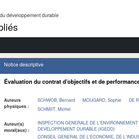
t du développement durable
liés
Notice descriptive
Évaluation du contrat d’objectifs et de performance
Auteurs
SCHWOB, Bernard
MOUGARD, Sophie
DE R
physiques :
SCHMIIT, Michel
INSPECTION GENERALE DE L'ENVIRONNEMENT
Auteur(s)
DEVELOPPEMENT DURABLE (IGEDD)
moral(aux) :
CONSEIL GENERAL DE L'ECONOMIE, DE L'INDUS