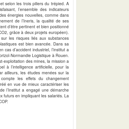
 selon les trois piliers du trépied. A
sfaisant, l’ensemble des indicateurs
 des énergies nouvelles, comme dans
nement de l’Ineris, la qualité de ses
nt d’être pertinent et bien positionné
 CO2, grâce à deux projets européen).
 sur les risques liés aux substances
plastiques est bien avancée. Dans sa
 cas d’accident industriel, l’institut a
ubrizol-Normandie Logistique à Rouen.
st-exploitation des mines, la mission a
l à l’intelligence artificielle, pour la
ar ailleurs, les études menées sur la
n compte les effets du changement
créé en vue de mieux caractériser les
n de l’Institut a engagé une démarche
ux futurs en impliquant les salariés. La
 COP.