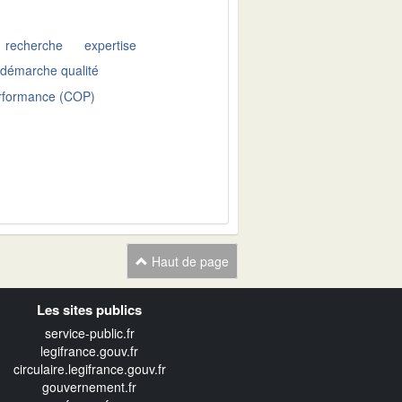
recherche
expertise
démarche qualité
performance (COP)
Haut de page
Les sites publics
service-public.fr
legifrance.gouv.fr
circulaire.legifrance.gouv.fr
gouvernement.fr