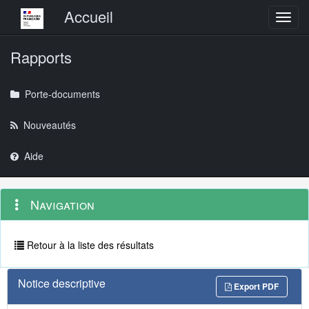
Menu principal
Accueil
Toggl
Rapports
Porte-documents
Nouveautés
Aide
Menu
Navigation
Navigation
contextuel
et
outils
annexes
Retour à la liste des résultats
Notice descriptive
Export PDF