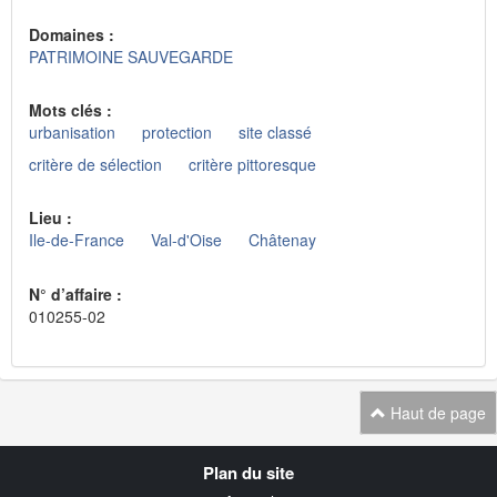
Domaines :
PATRIMOINE SAUVEGARDE
Mots clés :
urbanisation
protection
site classé
critère de sélection
critère pittoresque
Lieu :
Ile-de-France
Val-d'Oise
Châtenay
N° d’affaire :
010255-02
Haut de page
Navigation
Plan du site
transverse