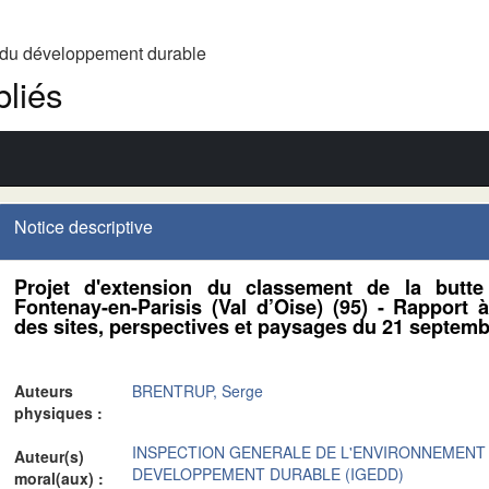
t du développement durable
liés
Notice descriptive
Projet d'extension du classement de la butt
Fontenay-en-Parisis (Val d’Oise) (95) - Rapport
des sites, perspectives et paysages du 21 septem
Auteurs
BRENTRUP, Serge
physiques :
INSPECTION GENERALE DE L'ENVIRONNEMENT
Auteur(s)
DEVELOPPEMENT DURABLE (IGEDD)
moral(aux) :