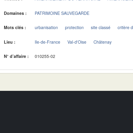
Domaines :
PATRIMOINE SAUVEGARDE
Mots clés :
urbanisation
protection
site classé
critère 
Lieu :
Ile-de-France
Val-d'Oise
Châtenay
N° d’affaire :
010255-02