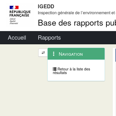
IGEDD
Inspection générale de l’environnement e
Base des rapports pub
Menu principal
Accueil
Rapports
Menu
Navigation
Navigation
contextuel
et
outils
annexes
Retour à la liste des
résultats