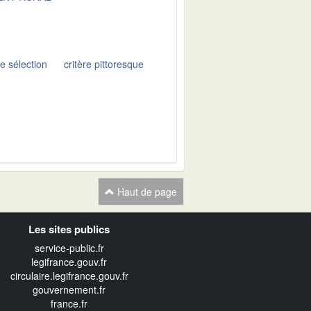
de sélection
critère pittoresque
Haut de page
Les sites publics
service-public.fr
legifrance.gouv.fr
circulaire.legifrance.gouv.fr
gouvernement.fr
france.fr