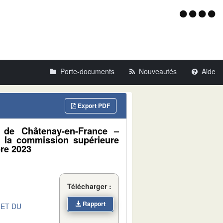
Menu
d'acce
Porte-documents
Nouveautés
Aide
Export PDF
e de Châtenay-en-France –
 à la commission supérieure
bre 2023
Télécharger :
Rapport
 ET DU