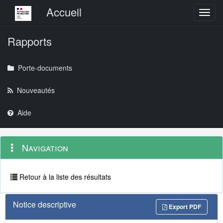
Menu principal
Accueil
Toggl
Rapports
Porte-documents
Nouveautés
Aide
Menu
Navigation
Navigation
contextuel
et
outils
annexes
Retour à la liste des résultats
Notice descriptive
Export PDF