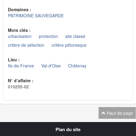
Domaines :
PATRIMOINE SAUVEGARDE
Mots clés :
urbanisation
protection
site classé
critère de sélection
critère pittoresque
Lieu :
Ile-de-France
Val-d'Oise
Châtenay
N° d’affaire :
010255-02
Haut de page
Navigation
Plan du site
transverse