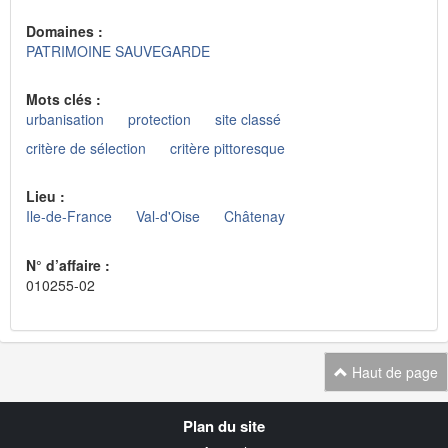
Domaines :
PATRIMOINE SAUVEGARDE
Mots clés :
urbanisation
protection
site classé
critère de sélection
critère pittoresque
Lieu :
Ile-de-France
Val-d'Oise
Châtenay
N° d’affaire :
010255-02
Haut de page
Navigation
Plan du site
transverse