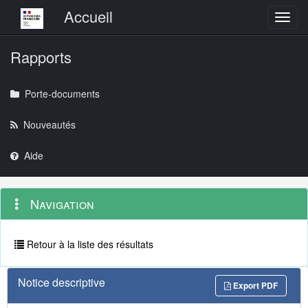
Menu principal
Accueil
Toggl
Rapports
Porte-documents
Nouveautés
Aide
Menu
Navigation
Navigation
contextuel
et
outils
annexes
Retour à la liste des résultats
Notice descriptive
Export PDF