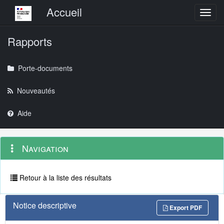
Menu principal
Accueil
Toggl
Rapports
Porte-documents
Nouveautés
Aide
Menu
Navigation
Navigation
contextuel
et
outils
annexes
Retour à la liste des résultats
Notice descriptive
Export PDF