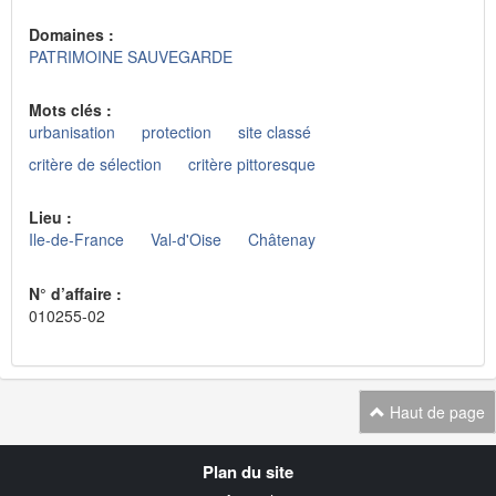
Domaines :
PATRIMOINE SAUVEGARDE
Mots clés :
urbanisation
protection
site classé
critère de sélection
critère pittoresque
Lieu :
Ile-de-France
Val-d'Oise
Châtenay
N° d’affaire :
010255-02
Haut de page
Navigation
Plan du site
transverse